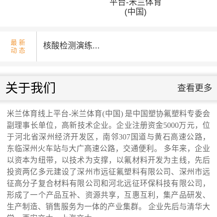
平台-米兰体育
米兰体育线上平台-
(中国)
米兰体育(中国)
米兰体育线上平台-
最 新
核酸检测演练...
动 态
米兰体育(中国)
国庆升旗仪式...
关于我们
查看更多
省发改委领导来我公司调研走访...
米兰体育线上平台-米兰体育(中国) 是中国塑协氟塑料专委会
副理事长单位，高新技术企业。企业注册资金5000万元，位
交通运输行业标准《桥梁支座用高分子材料
于河北省深州经济开发区，南邻307国道与黄石高速公路，
东临深州火车站与大广高速公路，交通便利。 多年来，企业
以资本为纽带，以技术为支撑，以氟材料开发为主线，先后
滑板》 送审稿审查会在京召开...
投资两亿多元建设了深州市远征氟塑料有限公司、深州市远
征高分子复合材料有限公司和河北远征环保科技有限公司，
河北省科学院与远征环保科技有限公司能源
形成了一个产品互补、资源共享，互惠互利，集产品研发、
生产制造、销售服务为一体的产业集群。 企业先后与清华大