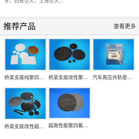
学、西安交大、上海交大...
与环境新材料成果转化基地签约暨揭牌仪
式...
推荐产品
查看更多
氟塑料行业兴氟沙龙...
组织客户体验深州蜜桃采摘...
衡水市委书记新项目开发参观...
桥梁支座纯聚四氟乙烯滑板
桥梁支座改性聚四氟乙烯滑板
汽车高压共轨密封圈
消防小组训练...
衡水安全局长参观...
超高性能聚四氟乙烯滑板
桥梁支座改性超高分子量聚乙烯滑板