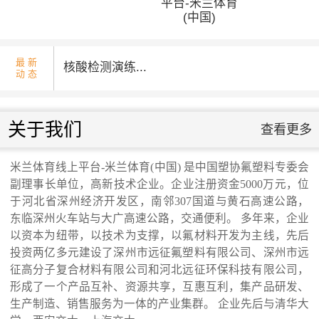
平台-米兰体育
米兰体育线上平台-
(中国)
米兰体育(中国)
米兰体育线上平台-
最 新
核酸检测演练...
动 态
米兰体育(中国)
国庆升旗仪式...
关于我们
查看更多
省发改委领导来我公司调研走访...
米兰体育线上平台-米兰体育(中国) 是中国塑协氟塑料专委会
副理事长单位，高新技术企业。企业注册资金5000万元，位
交通运输行业标准《桥梁支座用高分子材料
于河北省深州经济开发区，南邻307国道与黄石高速公路，
东临深州火车站与大广高速公路，交通便利。 多年来，企业
以资本为纽带，以技术为支撑，以氟材料开发为主线，先后
滑板》 送审稿审查会在京召开...
投资两亿多元建设了深州市远征氟塑料有限公司、深州市远
征高分子复合材料有限公司和河北远征环保科技有限公司，
河北省科学院与远征环保科技有限公司能源
形成了一个产品互补、资源共享，互惠互利，集产品研发、
生产制造、销售服务为一体的产业集群。 企业先后与清华大