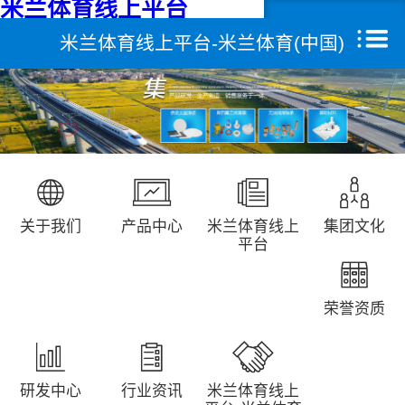
米兰体育线上平台
米兰体育线上平台-米兰体育(中国)
米兰体育线上平台
关于我们
产品中心
远征研发中心
关于我们
产品中心
米兰体育线上
集团文化
创新能力
平台
集团文化
荣誉资质
荣誉资质
新闻动态
研发中心
行业资讯
米兰体育线上