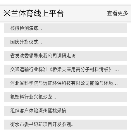
米兰体育线上平台
查看更多
核酸检测演练...
国庆升旗仪式...
省发改委领导来我公司调研走访...
交通运输行业标准《桥梁支座用高分子材料滑板》 送审稿审查会在京召开...
河北省科学院与远征环保科技有限公司能源与环境新材料成果转化基地签约暨揭牌仪式...
氟塑料行业兴氟沙龙...
组织客户体验深州蜜桃采摘...
衡水市委书记新项目开发参观...