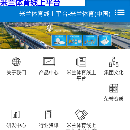
米兰体育线上平台
米兰体育线上平台-米兰体育(中国)
米兰体育线上平台
关于我们
产品中心
远征研发中心
关于我们
产品中心
米兰体育线上
集团文化
创新能力
平台
集团文化
荣誉资质
荣誉资质
新闻动态
研发中心
行业资讯
米兰体育线上