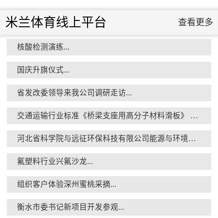
米兰体育线上平台
查看更多
核酸检测演练...
国庆升旗仪式...
省发改委领导来我公司调研走访...
交通运输行业标准《桥梁支座用高分子材料滑板》 送审稿审查会在京召开...
河北省科学院与远征环保科技有限公司能源与环境新材料成果转化基地签约暨揭牌仪式...
氟塑料行业兴氟沙龙...
组织客户体验深州蜜桃采摘...
衡水市委书记新项目开发参观...