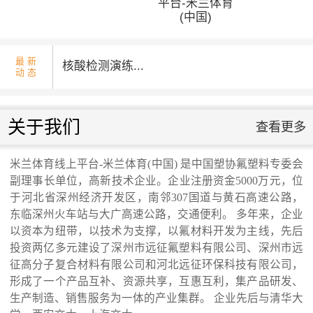
平台-米兰体育
米兰体育线上平台-
(中国)
米兰体育(中国)
米兰体育线上平台-
最 新
核酸检测演练...
动 态
米兰体育(中国)
国庆升旗仪式...
关于我们
查看更多
省发改委领导来我公司调研走访...
米兰体育线上平台-米兰体育(中国) 是中国塑协氟塑料专委会
副理事长单位，高新技术企业。企业注册资金5000万元，位
交通运输行业标准《桥梁支座用高分子材料
于河北省深州经济开发区，南邻307国道与黄石高速公路，
东临深州火车站与大广高速公路，交通便利。 多年来，企业
以资本为纽带，以技术为支撑，以氟材料开发为主线，先后
滑板》 送审稿审查会在京召开...
投资两亿多元建设了深州市远征氟塑料有限公司、深州市远
征高分子复合材料有限公司和河北远征环保科技有限公司，
河北省科学院与远征环保科技有限公司能源
形成了一个产品互补、资源共享，互惠互利，集产品研发、
生产制造、销售服务为一体的产业集群。 企业先后与清华大