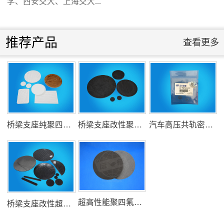
学、西安交大、上海交大...
与环境新材料成果转化基地签约暨揭牌仪
式...
推荐产品
查看更多
氟塑料行业兴氟沙龙...
组织客户体验深州蜜桃采摘...
衡水市委书记新项目开发参观...
桥梁支座纯聚四氟乙烯滑板
桥梁支座改性聚四氟乙烯滑板
汽车高压共轨密封圈
消防小组训练...
衡水安全局长参观...
超高性能聚四氟乙烯滑板
桥梁支座改性超高分子量聚乙烯滑板