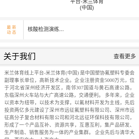
平台-米兰体育
米兰体育线上平台-
(中国)
米兰体育(中国)
米兰体育线上平台-
最 新
核酸检测演练...
动 态
米兰体育(中国)
国庆升旗仪式...
关于我们
查看更多
省发改委领导来我公司调研走访...
米兰体育线上平台-米兰体育(中国) 是中国塑协氟塑料专委会
副理事长单位，高新技术企业。企业注册资金5000万元，位
交通运输行业标准《桥梁支座用高分子材料
于河北省深州经济开发区，南邻307国道与黄石高速公路，
东临深州火车站与大广高速公路，交通便利。 多年来，企业
以资本为纽带，以技术为支撑，以氟材料开发为主线，先后
滑板》 送审稿审查会在京召开...
投资两亿多元建设了深州市远征氟塑料有限公司、深州市远
征高分子复合材料有限公司和河北远征环保科技有限公司，
河北省科学院与远征环保科技有限公司能源
形成了一个产品互补、资源共享，互惠互利，集产品研发、
生产制造、销售服务为一体的产业集群。 企业先后与清华大