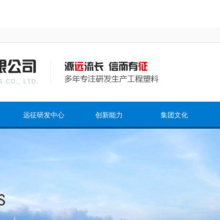
远征研发中心
创新能力
集团文化