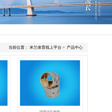
当前位置：
米兰体育线上平台
>
产品中心
润滑油孔轴套