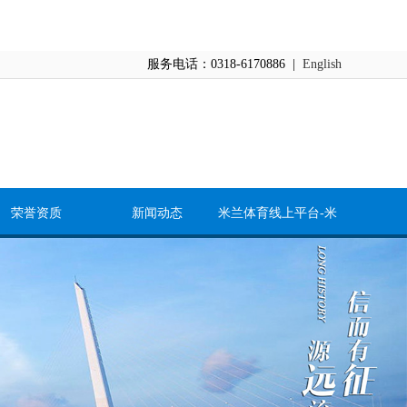
服务电话：0318-6170886 |
English
荣誉资质
新闻动态
米兰体育线上平台-米
兰体育(中国)