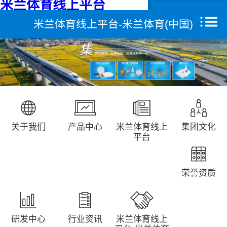
米兰体育线上平台
米兰体育线上平台-米兰体育(中国)
米兰体育线上平台
关于我们
产品中心
远征研发中心
关于我们
产品中心
米兰体育线上
集团文化
创新能力
平台
集团文化
荣誉资质
荣誉资质
新闻动态
研发中心
行业资讯
米兰体育线上