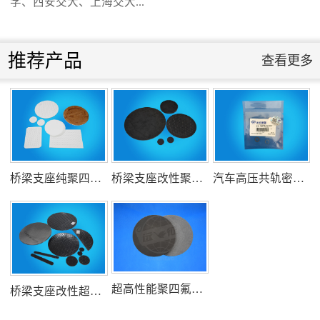
学、西安交大、上海交大...
与环境新材料成果转化基地签约暨揭牌仪
式...
推荐产品
查看更多
氟塑料行业兴氟沙龙...
组织客户体验深州蜜桃采摘...
衡水市委书记新项目开发参观...
桥梁支座纯聚四氟乙烯滑板
桥梁支座改性聚四氟乙烯滑板
汽车高压共轨密封圈
消防小组训练...
衡水安全局长参观...
超高性能聚四氟乙烯滑板
桥梁支座改性超高分子量聚乙烯滑板