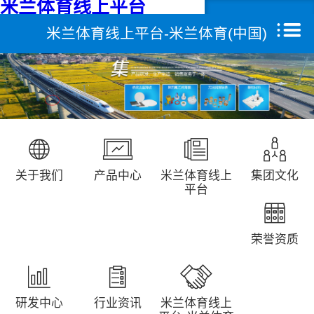
米兰体育线上平台
米兰体育线上平台-米兰体育(中国)
米兰体育线上平台
关于我们
产品中心
远征研发中心
关于我们
产品中心
米兰体育线上
集团文化
创新能力
平台
集团文化
荣誉资质
荣誉资质
新闻动态
研发中心
行业资讯
米兰体育线上