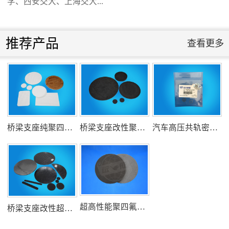
学、西安交大、上海交大...
与环境新材料成果转化基地签约暨揭牌仪
式...
推荐产品
查看更多
氟塑料行业兴氟沙龙...
组织客户体验深州蜜桃采摘...
衡水市委书记新项目开发参观...
桥梁支座纯聚四氟乙烯滑板
桥梁支座改性聚四氟乙烯滑板
汽车高压共轨密封圈
消防小组训练...
衡水安全局长参观...
超高性能聚四氟乙烯滑板
桥梁支座改性超高分子量聚乙烯滑板