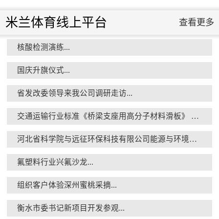
米兰体育线上平台
查看更多
核酸检测演练...
国庆升旗仪式...
省发改委领导来我公司调研走访...
交通运输行业标准《桥梁支座用高分子材料滑板》 送审稿审查会在京召开...
河北省科学院与远征环保科技有限公司能源与环境新材料成果转化基地签约暨揭牌仪式...
氟塑料行业兴氟沙龙...
组织客户体验深州蜜桃采摘...
衡水市委书记新项目开发参观...